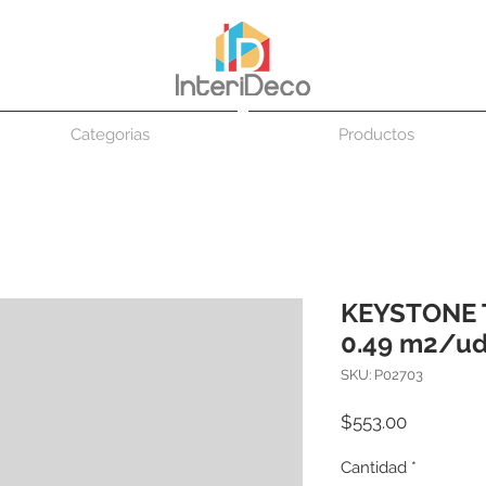
Categorias
Productos
KEYSTONE 
0.49 m2/u
SKU: P02703
Precio
$553.00
Cantidad
*