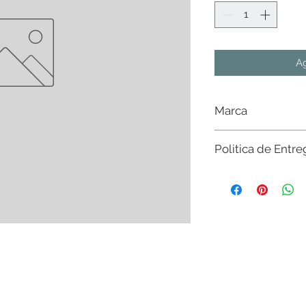
Ag
Marca
Castel
Politica de Entre
Sujeto a existencia e
existencias del mater
nivel nacional. Sin c
$20,000 en CdMx y Es
favor de consultar con