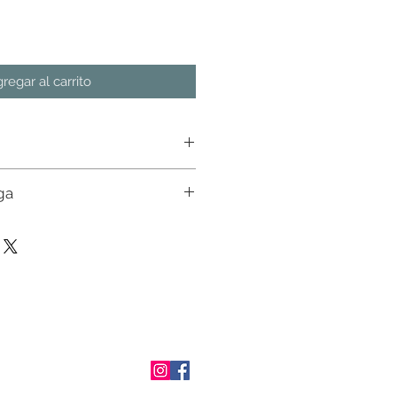
regar al carrito
ga
n almacen. Favor de consultar
ial con nuestros ejecutivos. Env�o a
osto de env�o en pedidos mayores a
tado de M�xico. En otros estados
 un ejecutivo.