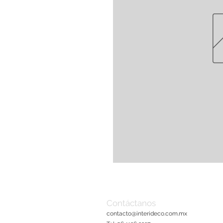
Contáctanos
contacto@interideco.com
.mx