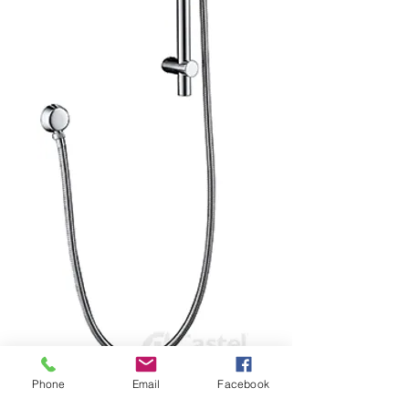
SKU: P02768
Phone
Email
Facebook
Larissa Brillo 60x60