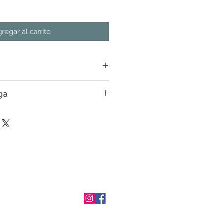
regar al carrito
ga
n almacen. Favor de consultar
ial con nuestros ejecutivos. Env�o a
osto de env�o en pedidos mayores a
tado de M�xico. En otros estados
 un ejecutivo.