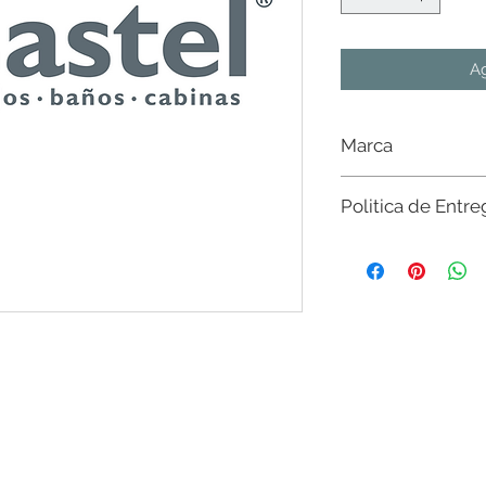
Ag
Marca
Castel
Politica de Entre
Sujeto a existencia e
existencias del mater
nivel nacional. Sin c
$20,000 en CdMx y Es
favor de consultar con