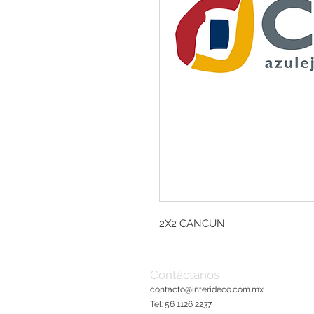
2X2 CANCUN
Contáctanos
contacto@interideco.com
.mx
Tel: 56 1126 2237