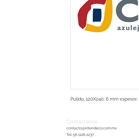
Pulido, 120X240, 6 mm espesor, 
Contáctanos
contacto@interideco.com
.mx
Tel: 56 1126 2237