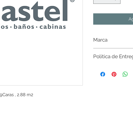
Ag
Marca
Castel
Politica de Entre
Sujeto a existencia e
existencias del mater
nivel nacional. Sin c
$20,000 en CdMx y Es
favor de consultar con
9Caras , 2.88 m2