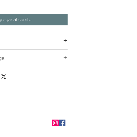
regar al carrito
ga
n almacen. Favor de consultar
ial con nuestros ejecutivos. Env�o a
osto de env�o en pedidos mayores a
tado de M�xico. En otros estados
 un ejecutivo.