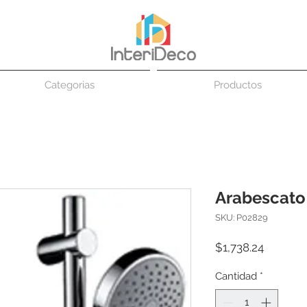
Categorias
Productos
Arabescato
SKU: P02829
Precio
$1,738.24
Cantidad
*