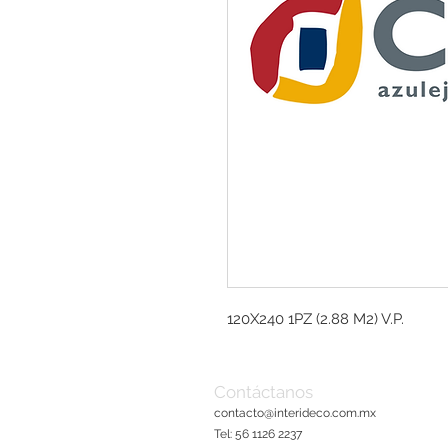
120X240 1PZ (2.88 M2) V.P.
Contáctanos
contacto@interideco.com
.mx
Tel: 56 1126 2237