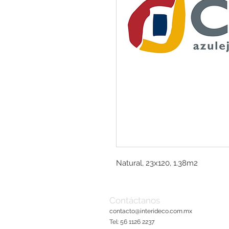
Natural, 23x120, 1.38m2
Contáctanos
contacto@interideco.com
.mx
Tel: 56 1126 2237