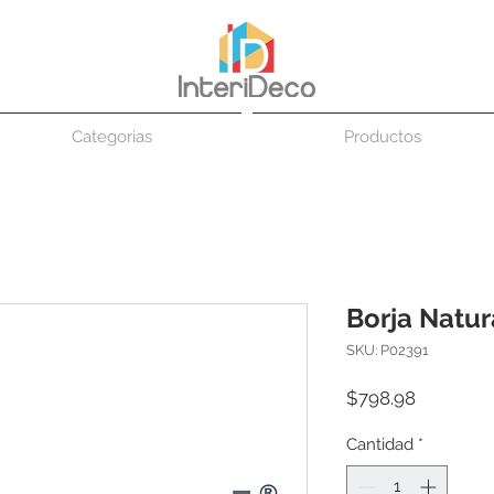
Categorias
Productos
Borja Natur
SKU: P02391
Precio
$798.98
Cantidad
*