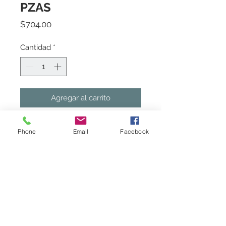
PZAS
Precio
$704.00
Cantidad
*
Agregar al carrito
CAIRO MATE GRIS 30X60, 1.44 m2 
Phone
Email
Facebook
X CAJA 8 PZAS X CAJA
Marca
Castel
Politica de Entrega
Sujeto a existencia en almacen. Favor
de consultar existencias del material