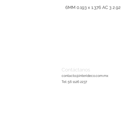
6MM 0.193 x 1.376 AC 3 2.92
Contáctanos
contacto@interideco.com
.mx
Tel: 56 1126 2237