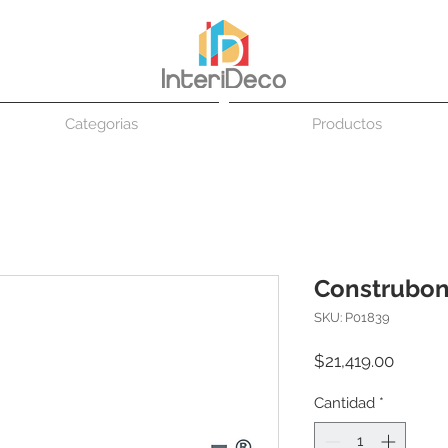
Categorias
Productos
Construbond
SKU: P01839
Precio
$21,419.00
Cantidad
*