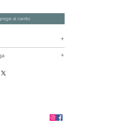
regar al carrito
ga
n almacen. Favor de consultar
ial con nuestros ejecutivos. Env�o a
osto de env�o en pedidos mayores a
tado de M�xico. En otros estados
 un ejecutivo.