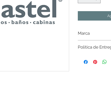
Ag
Marca
Castel
Politica de Entre
Sujeto a existencia e
existencias del mater
nivel nacional. Sin c
$20,000 en CdMx y Es
favor de consultar con