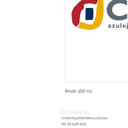
Rinde 368 m2
Contáctanos
contacto@interideco.com
.mx
Tel: 56 1126 2237