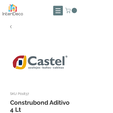
SKU: P01837
Construbond Aditivo
4 Lt