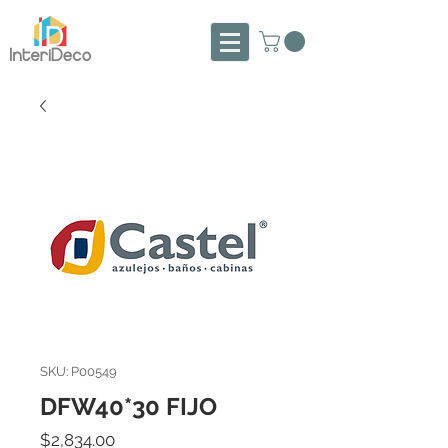
SKU: P00549
DFW40*30 FIJO
Precio
$2,834.00