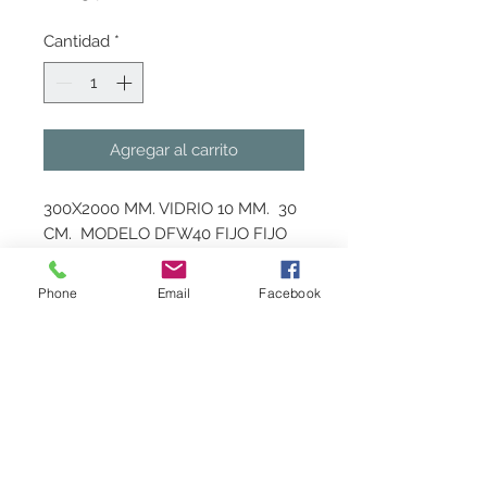
Cantidad
*
Agregar al carrito
300X2000 MM. VIDRIO 10 MM.  30 
CM.  MODELO DFW40 FIJO FIJO 
CON PERFIL DE ALUMINIO 
EXPANDIBLE VIDRIOS 
Phone
Email
Facebook
TEMPLADOS
Marca
Castel
Politica de Entrega
Sujeto a existencia en almacen. Favor