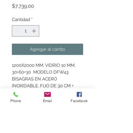
Precio
$7,739.00
Cantidad
*
Agregar al carrito
1200X2000 MM. VIDRIO 10 MM.  
30+60+30  MODELO DFW43 
BISAGRAS EN ACERO 
INOXIDABLE. FIJO DE 30 CM + 
PUERTA DE 60 CM  + VARIABLE 
PUERTA ABATIBLE AMBOS 
Phone
Email
Facebook
LADOS AGARRADERA TIPO 
TOALLERO VIDRIOS TEMPLADOS
Marca