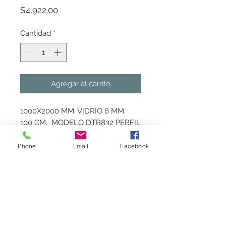
Precio
$4,922.00
Cantidad
*
Agregar al carrito
1000X2000 MM. VIDRIO 6 MM.  
100 CM.  MODELO DTR832 PERFIL 
DE ALUMINIO NATURAL UNA 
SOLA PUERTA CORREDIZA 
Phone
Email
Facebook
VIDRIOS TEMPLADOS
Marca
Castel
Politica de Entrega