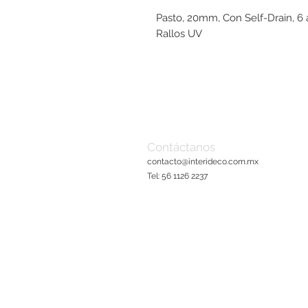
Pasto, 20mm, Con Self-Drain, 
Rallos UV
Contáctanos
contacto@interideco.com
.mx
Tel: 56 1126 2237