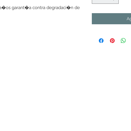
6 a�os garant�a contra degradaci�n de 
Ag