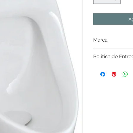
Ag
Marca
Castel
Politica de Entre
Sujeto a existencia e
existencias del mater
nivel nacional. Sin c
$20,000 en CdMx y Es
favor de consultar con