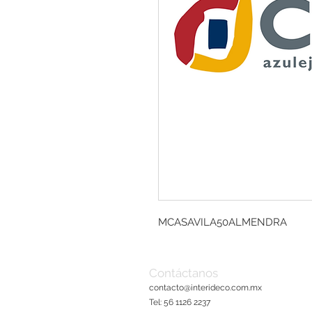
MCASAVILA50ALMENDRA
Contáctanos
contacto@interideco.com
.mx
Tel: 56 1126 2237