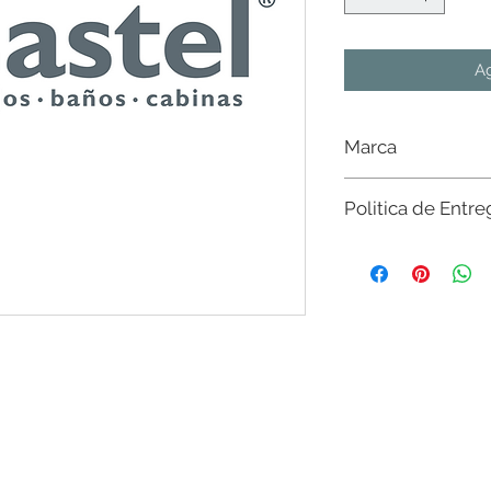
Ag
Marca
Castel
Politica de Entre
Sujeto a existencia e
existencias del mater
nivel nacional. Sin c
$20,000 en CdMx y Es
favor de consultar con