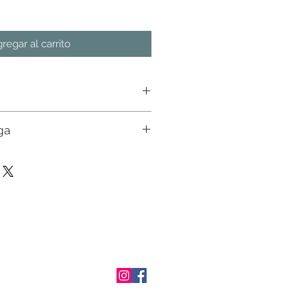
regar al carrito
ga
n almacen. Favor de consultar
ial con nuestros ejecutivos. Env�o a
osto de env�o en pedidos mayores a
tado de M�xico. En otros estados
 un ejecutivo.