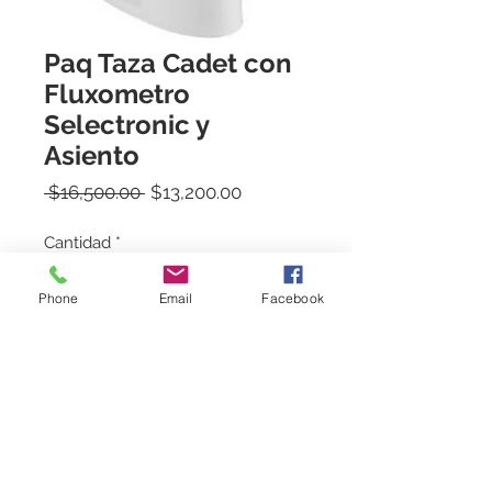
Paq Taza Cadet con
Fluxometro
Selectronic y
Asiento
Precio
Precio
 $16,500.00 
$13,200.00
de
oferta
Cantidad
*
Phone
Email
Facebook
Agregar al carrito
Kit Taza Cadet Flux FloWise +
fluxómetro Selectronic de 16 1/2"
+ Asiento