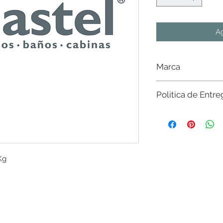
Ag
Marca
Castel
Politica de Entre
Sujeto a existencia e
existencias del mater
nivel nacional. Sin c
$20,000 en CdMx y Es
favor de consultar con
Kg