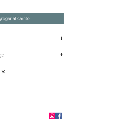
regar al carrito
ga
n almacen. Favor de consultar
ial con nuestros ejecutivos. Env�o a
osto de env�o en pedidos mayores a
tado de M�xico. En otros estados
 un ejecutivo.