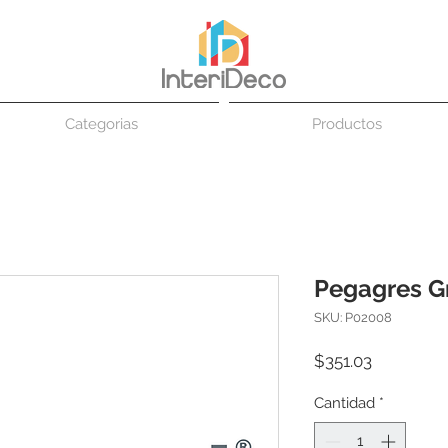
Categorias
Productos
Pegagres Gr
SKU: P02008
Precio
$351.03
Cantidad
*