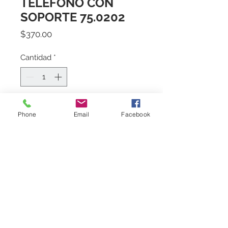
TELEFONO CON
SOPORTE 75.0202
Precio
$370.00
Cantidad
*
Agregar al carrito
Phone
Email
Facebook
Marca
Castel
Politica de Entrega
Sujeto a existencia en almacen. Favor
de consultar existencias del material
con nuestros ejecutivos. Env�o a nivel
nacional. Sin costo de env�o en
Contáctanos