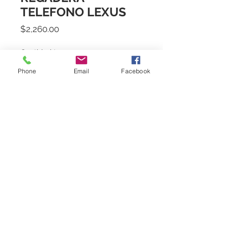
TELEFONO LEXUS
Precio
$2,260.00
Cantidad
*
Phone
Email
Facebook
Agregar al carrito
(BRZO, FLEXO Y TELEFONO) 
53.3011C
Marca
Castel
Politica de Entrega
Sujeto a existencia en almacen. Favor