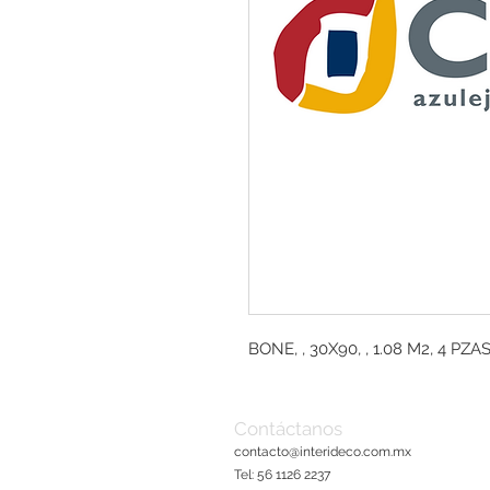
BONE, , 30X90, , 1.08 M2, 4 PZA
Contáctanos
contacto@interideco.com
.mx
Tel: 56 1126 2237