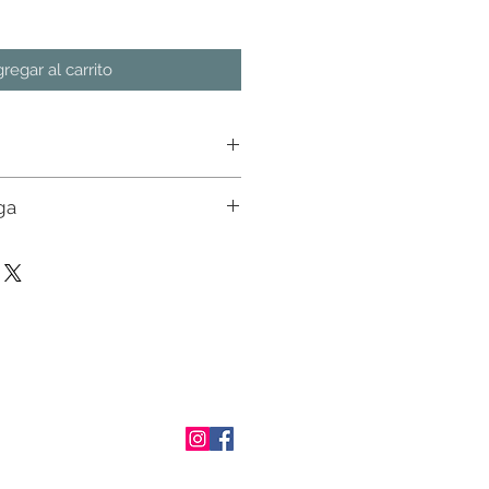
regar al carrito
ga
n almacen. Favor de consultar
ial con nuestros ejecutivos. Env�o a
osto de env�o en pedidos mayores a
tado de M�xico. En otros estados
 un ejecutivo.