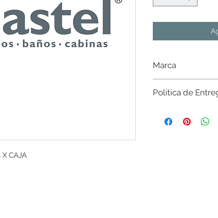
Ag
Marca
Castel
Politica de Entre
Sujeto a existencia e
existencias del mater
nivel nacional. Sin c
$20,000 en CdMx y Es
favor de consultar con
S X CAJA