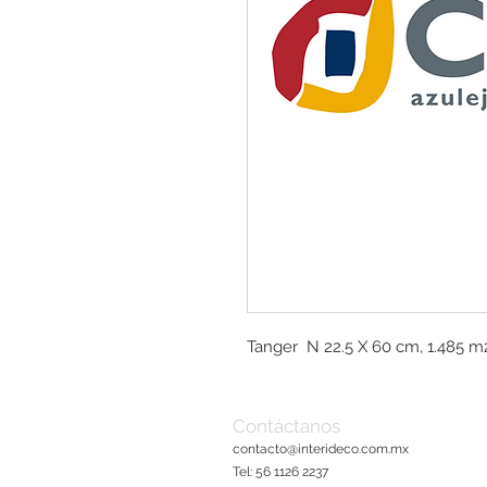
Tanger  N 22.5 X 60 cm, 1.485 m2
Contáctanos
contacto@interideco.com
.mx
Tel: 56 1126 2237