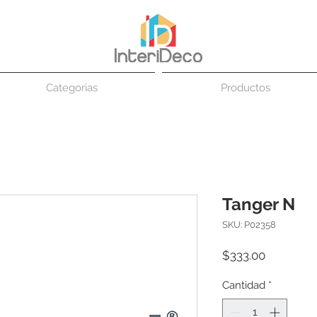
Categorias
Productos
Tanger N
SKU: P02358
Precio
$333.00
Cantidad
*