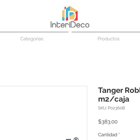
Categorias
Productos
Tanger Robl
m2/caja
SKU: P02360B
Precio
$383.00
Cantidad
*